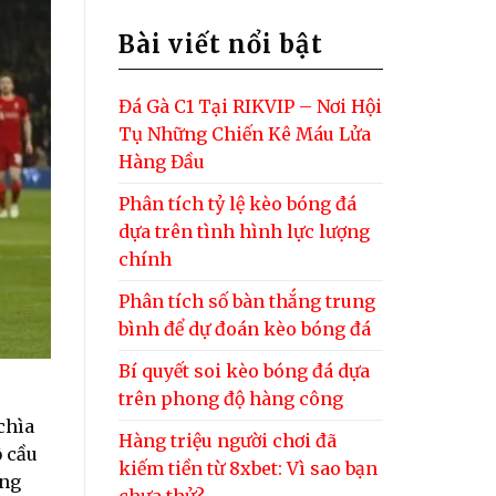
Bài viết nổi bật
Đá Gà C1 Tại RIKVIP – Nơi Hội
Tụ Những Chiến Kê Máu Lửa
Hàng Đầu
Phân tích tỷ lệ kèo bóng đá
dựa trên tình hình lực lượng
chính
Phân tích số bàn thắng trung
bình để dự đoán kèo bóng đá
Bí quyết soi kèo bóng đá dựa
trên phong độ hàng công
chìa
Hàng triệu người chơi đã
ộ cầu
kiếm tiền từ 8xbet: Vì sao bạn
ông