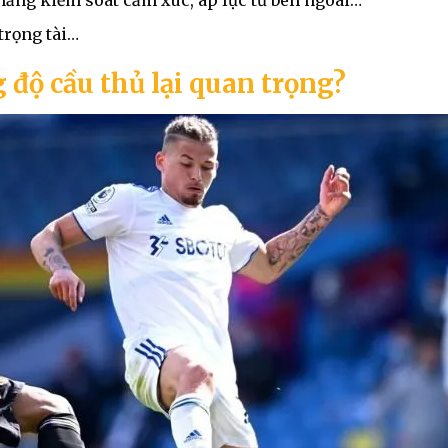
 trọng tài…
 độ cầu thủ lại quan trọng?