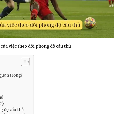
của việc theo dõi phong độ cầu thủ
 quan trọng?
hủ
độ
ng độ cầu thủ