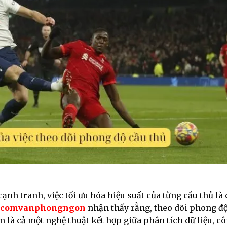
nh tranh, việc tối ưu hóa hiệu suất của từng cầu thủ là 
comvanphongngon
nhận thấy rằng, theo dõi phong đ
n là cả một nghệ thuật kết hợp giữa phân tích dữ liệu, c