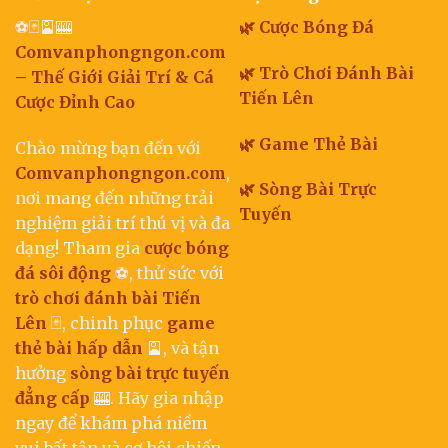
⚽🃏🎴🎰
🌿
Cược Bóng Đá
Comvanphongngon.com
🌿
Trò Chơi Đánh Bài
– Thế Giới Giải Trí & Cá
Tiến Lên
Cược Đỉnh Cao
🌿
Game Thẻ Bài
Chào mừng bạn đến với
Comvanphongngon.com
,
🌿
Sòng Bài Trực
nơi mang đến những trải
Tuyến
nghiệm giải trí thú vị và đa
dạng! Tham gia
cược bóng
đá
sôi động
⚽, thử sức với
trò chơi đánh bài Tiến
Lên
🃏, chinh phục
game
thẻ bài
hấp dẫn
🎴, và tận
hưởng
sòng bài trực tuyến
đẳng cấp
🎰. Hãy gia nhập
ngay để khám phá niềm
vui bất tận và cơ hội chiến