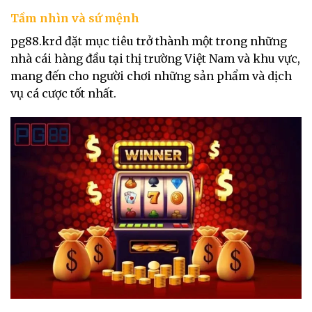
Tầm nhìn và sứ mệnh
pg88.krd đặt mục tiêu trở thành một trong những
nhà cái hàng đầu tại thị trường Việt Nam và khu vực,
mang đến cho người chơi những sản phẩm và dịch
vụ cá cược tốt nhất.