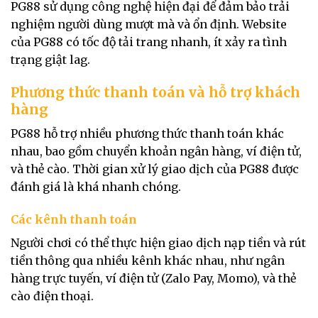
PG88 sử dụng công nghệ hiện đại để đảm bảo trải
nghiệm người dùng mượt mà và ổn định. Website
của PG88 có tốc độ tải trang nhanh, ít xảy ra tình
trạng giật lag.
Phương thức thanh toán và hỗ trợ khách
hàng
PG88 hỗ trợ nhiều phương thức thanh toán khác
nhau, bao gồm chuyển khoản ngân hàng, ví điện tử,
và thẻ cào. Thời gian xử lý giao dịch của PG88 được
đánh giá là khá nhanh chóng.
Các kênh thanh toán
Người chơi có thể thực hiện giao dịch nạp tiền và rút
tiền thông qua nhiều kênh khác nhau, như ngân
hàng trực tuyến, ví điện tử (Zalo Pay, Momo), và thẻ
cào điện thoại.