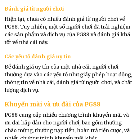
Đánh giá từ người chơi
Hiện tại, chưa có nhiều đánh giá từ người chơi về
PG88. Tuy nhiên, một số người chơi đã trải nghiệm
các sản phẩm và dịch vụ của PG88 và đánh giá khá
tốt về nhà cái này.
Các yếu tố đánh giá uy tín
Để đánh giá uy tín của một nhà cái, người chơi
thường dựa vào các yếu tố như giấy phép hoạt động,
thông tin về nhà cái, đánh giá từ người chơi, và chất
lượng dịch vụ.
Khuyến mãi và ưu đãi của PG88
PG88 cung cấp nhiều chương trình khuyến mãi và
ưu đãi hấp dẫn cho người chơi, bao gồm thưởng
chào mừng, thưởng nạp tiền, hoàn trả tiền cược, và
nhiều chương trình khuyến mãi khác.