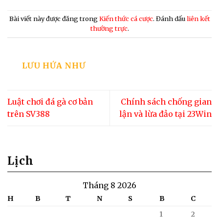
Bài viết này được đăng trong
Kiến thức cá cược
. Đánh dấu
liên kết
thường trực
.
LƯU HỨA NHƯ
Luật chơi đá gà cơ bản
Chính sách chống gian
trên SV388
lận và lừa đảo tại 23Win
Lịch
Tháng 8 2026
H
B
T
N
S
B
C
1
2