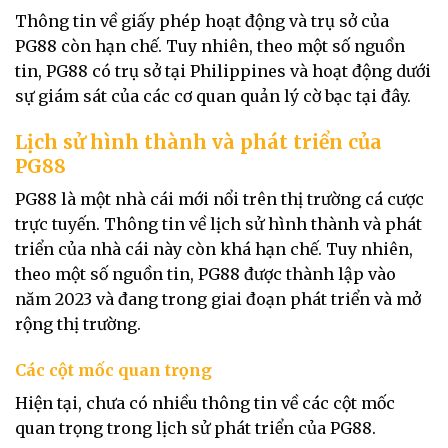
Thông tin về giấy phép hoạt động và trụ sở của
PG88 còn hạn chế. Tuy nhiên, theo một số nguồn
tin, PG88 có trụ sở tại Philippines và hoạt động dưới
sự giám sát của các cơ quan quản lý cờ bạc tại đây.
Lịch sử hình thành và phát triển của
PG88
PG88 là một nhà cái mới nổi trên thị trường cá cược
trực tuyến. Thông tin về lịch sử hình thành và phát
triển của nhà cái này còn khá hạn chế. Tuy nhiên,
theo một số nguồn tin, PG88 được thành lập vào
năm 2023 và đang trong giai đoạn phát triển và mở
rộng thị trường.
Các cột mốc quan trọng
Hiện tại, chưa có nhiều thông tin về các cột mốc
quan trọng trong lịch sử phát triển của PG88.