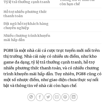
Tỷ lệ trả thưởng cạnh tranh
còn hạn chế
Hỗ trợ nhiều phương thức
thanh toán
Đội ngũ hỗ trợ khách hàng
chuyên nghiệp
Nhiều chương trình khuyến
mãi hấp dẫn
PG88 là một nhà cái cá cược trực tuyến mới nổi trên
thị trường. Nhà cái này có nhiều ưu điểm, như kho
game đa dạng, tỷ lệ trả thưởng cạnh tranh, hỗ trợ
nhiều phương thức thanh toán, và có nhiều chương
trình khuyến mãi hấp dẫn. Tuy nhiên, PG88 cũng có
một số nhược điểm, như giao diện chưa thực sự nổi
bật và thông tin về nhà cái còn hạn chế.