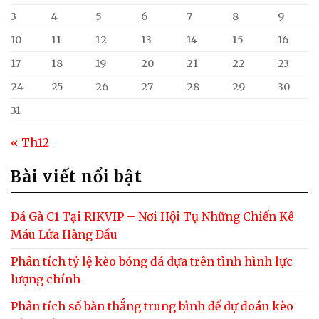
3
4
5
6
7
8
9
10
11
12
13
14
15
16
17
18
19
20
21
22
23
24
25
26
27
28
29
30
31
« Th12
Bài viết nổi bật
Đá Gà C1 Tại RIKVIP – Nơi Hội Tụ Những Chiến Kê
Máu Lửa Hàng Đầu
Phân tích tỷ lệ kèo bóng đá dựa trên tình hình lực
lượng chính
Phân tích số bàn thắng trung bình để dự đoán kèo