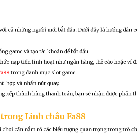
với cả những người mới bắt đầu. Dưới đây là hướng dẫn c
ng game và tạo tài khoản để bắt đầu.
ức nạp tiền linh hoạt như ngân hàng, thẻ cào hoặc ví đi
Fa88
trong danh mục slot game.
ù hợp và nhấn nút quay.
ợng xếp thành hàng thanh toán, bạn sẽ nhận được phần 
 trong Linh châu Fa88
 chơi cần nắm rõ các biểu tượng quan trọng trong trò ch