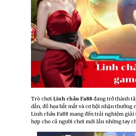
Trò chơi
Linh châu Fa88
đang trở thành tâ
dẫn, đồ họa bắt mắt và cơ hội nhận thưởng c
Linh châu Fa88 mang đến trải nghiệm giải tr
hợp cho cả người chơi mới lẫn những tay ch