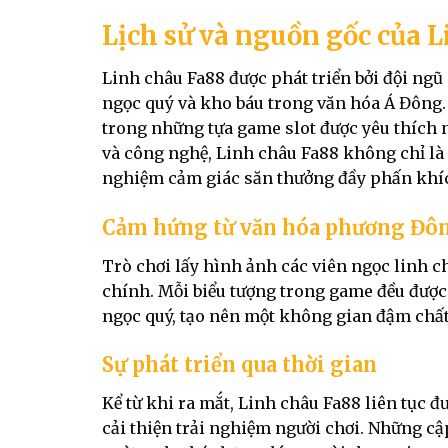
Lịch sử và nguồn gốc của 
Linh châu Fa88 được phát triển bởi đội ngũ
ngọc quý và kho báu trong văn hóa Á Đông.
trong những tựa game slot được yêu thích n
và công nghệ, Linh châu Fa88 không chỉ là m
nghiệm cảm giác săn thưởng đầy phấn khí
Cảm hứng từ văn hóa phương Đô
Trò chơi lấy hình ảnh các viên ngọc linh 
chính. Mỗi biểu tượng trong game đều được 
ngọc quý, tạo nên một không gian đậm chất
Sự phát triển qua thời gian
Kể từ khi ra mắt, Linh châu Fa88 liên tục 
cải thiện trải nghiệm người chơi. Những cậ