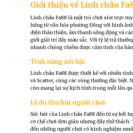
Giới thiệu về Linh châu Fa
Linh châu Fa88 là một trò chơi slot trực tu
hứng từ văn hóa phương Đông với hình ảnh c
diện thân thiện, âm thanh sống động và các
giới giải trí đầy màu sắc. Với tỷ lệ trả th
nhanh chóng chiếm được cảm tình của hàng
Tính năng nổi bật
Linh châu Fa88 được thiết kế với nhiều tín
và Scatter, cùng các vòng thưởng đặc biệt.
còn mang lại sự kịch tính trong mỗi lần qu
Lý do thu hút người chơi
Sức hút của Linh châu Fa88 đến từ sự kết h
cơ chế chơi đơn giản nhưng đầy thử thách. 
đến những người chơi có kinh nghiệm muốn 